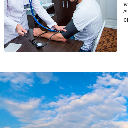
э
д
С