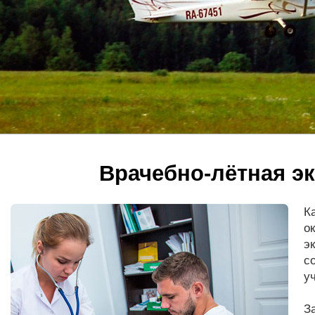
Врачебно-лётная э
К
о
э
с
у
З