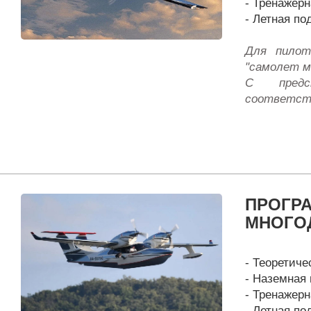
- Тренажерн
- Летная под
Для пилот
"самолет м
С предс
соответст
ПРОГР
МНОГО
- Теоретичес
- Наземная 
- Тренажерн
- Летная под