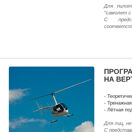
Для пилот
"самолет с
С предс
соответст
ПРОГР
НА ВЕР
- Теоретиче
- Тренажная
- Лётная под
Для лиц, н
С представ