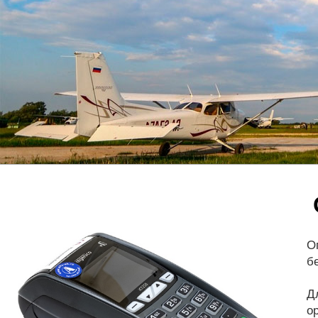
О
б
Д
о