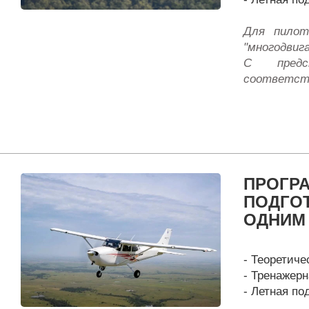
Для пилот
"многодвиг
С предс
соответст
ПРОГР
ПОДГОТ
ОДНИМ
- Теоретиче
- Тренажерн
- Летная по